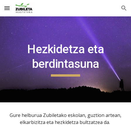
Skip to main content
Skip to navigation
Hezkidetza eta
berdintasuna
Gure
helburua
Zubiletako eskolan
, guztion artean,
elkarbizitza eta hezkidetza bultzatzea da.