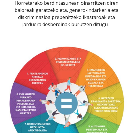
Horretarako berdintasunean oinarritzen diren
baloreak garatzeko eta, genero-indarkeria eta
diskriminazioa prebenitzeko ikastaroak eta
jarduera desber
dina
k
burutzen
ditugu.