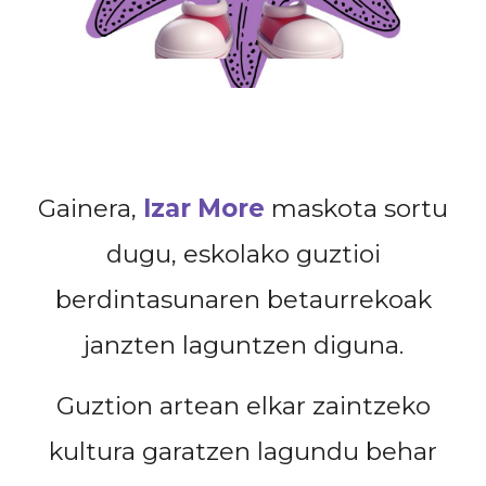
Gainera,
Izar More
maskota sortu
dugu, eskolako guztioi
berdintasunaren betaurrekoak
janzten laguntzen diguna.
Guztion artean elkar zaintzeko
kultura garatzen lagundu behar