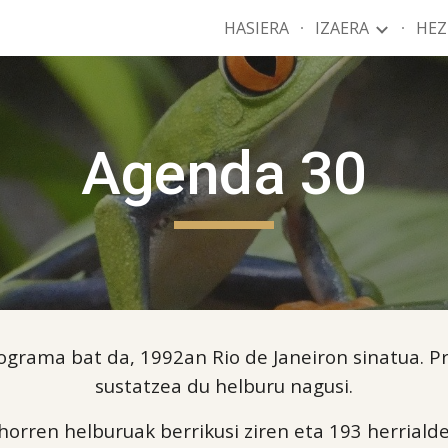
HASIERA
IZAERA
HE
ip to main content
Skip to navigat
Agenda 30
grama bat da, 1992an Rio de Janeiron sinatua. P
sustatzea du helburu nagusi.
horren helburuak berrikusi ziren eta 193 herrial