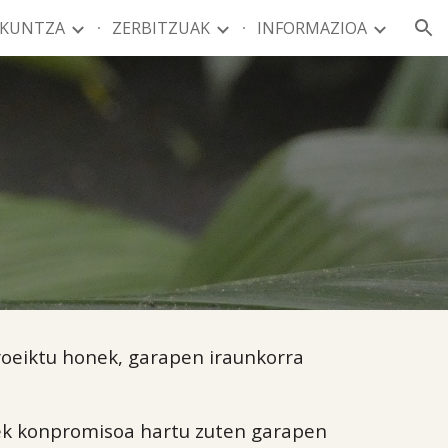
ZKUNTZA
ZERBITZUAK
INFORMAZIOA
ion
roeiktu honek, garapen iraunkorra
dek konpromisoa hartu zuten garapen