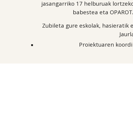
jasangarriko 17 helburuak lortz
babestea eta OPAROT
Zubileta gure eskolak, hasieratik
Jaurl
Proiektuaren koordi