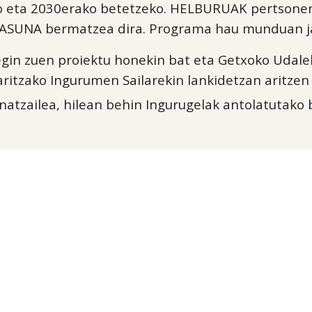
eko eta 2030erako betetzeko. HELBURUAK pertso
ASUNA bermatzea dira. Programa hau munduan ja
 egin zuen proiektu honekin bat eta Getxoko Udal
aritzako Ingurumen Sailarekin lankidetzan aritzen
natzailea, hilean behin Ingurugelak antolatutako 