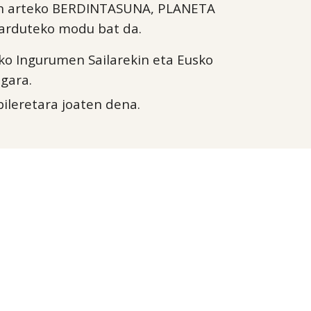
nen arteko BERDINTASUNA, PLANETA
rduteko modu bat da.
eko Ingurumen Sailarekin eta Eusko
 gara.
bileretara joaten dena.