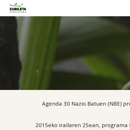
Sk
Agenda 30 Nazio Batuen (NBE) pro
2015eko irailaren 25ean, programa 