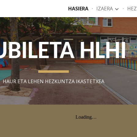
HASIERA
IZAERA
HE
ip to main content
Skip to navigat
UBILETA HLHI
HAUR ETA LEHEN HEZKUNTZA IKASTETXEA