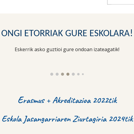
ONGI ETORRIAK GURE ESKOLARA!
Eskerrik asko guztioi gure ondoan izateagatik!
E
rasmus + Akreditazioa 2022tik
Eskola Jasangarriaren Ziurtagiria 2024tik